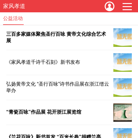
家风孝道
公益活动
三百多家媒体聚焦圣行百咏 黄帝文化综合艺术
展
《家风孝道千诗千石刻》新书发布
弘扬黄帝文化 “圣行百咏”诗书作品展在浙江缙云
举办
“青瓷百咏”作品展 花开浙江展览馆
《兰花百咏》新书首发 “百米长卷”捐赠兰亭