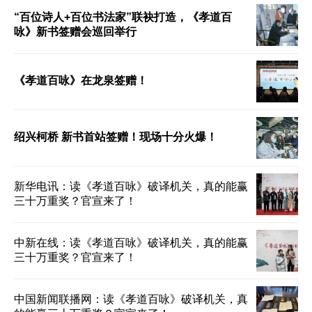
“百位诗人+百位书法家”联袂打造，《孝道百
咏》新书签赠会巡回举行
《孝道百咏》在龙泉签赠！
绍兴柯桥 新书首站签赠！现场十分火爆！
新华电讯：读《孝道百咏》破译机关，真的能赢
三十万重奖？官宣来了！
中新在线：读《孝道百咏》破译机关，真的能赢
三十万重奖？官宣来了！
中国新闻联播网：读《孝道百咏》破译机关，真