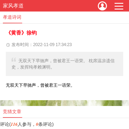
家风孝道
孝道诗词
《黄香》徐钧
发布时间：2022-11-09 17:34:23
无双天下早驰声，曾被君王一语荣。 枕席温凉遗信
史，发挥纯孝赖渊明。
无双天下早驰声，曾被君王一语荣。
竞猜文章
116
0
评论(
人参与，
条评论)